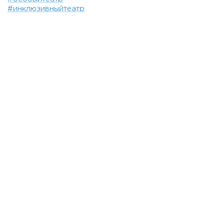
#инклюзивныйтеатр