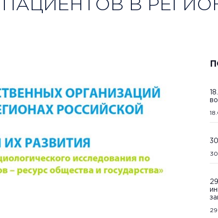
ПАЦИЕНТОВ В РЕГИО
П
18
во
18
30
30
29
ин
за
29