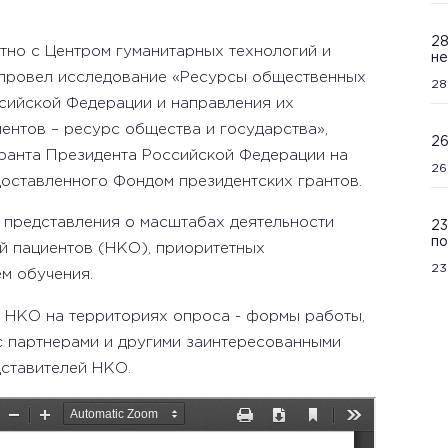
28
тно с Центром гуманитарных технологий и
не
 провел исследование «Ресурсы общественных
28
ссийской Федерации и направления их
иентов – ресурс общества и государства»,
26
гранта Президента Российской Федерации на
26
доставленного Фондом президентских грантов.
 представления о масштабах деятельности
23
по
й пациентов (НКО), приоритетных
23
ем обучения.
х НКО на территориях опроса - формы работы,
с партнерами и другими заинтересованными
дставителей НКО.