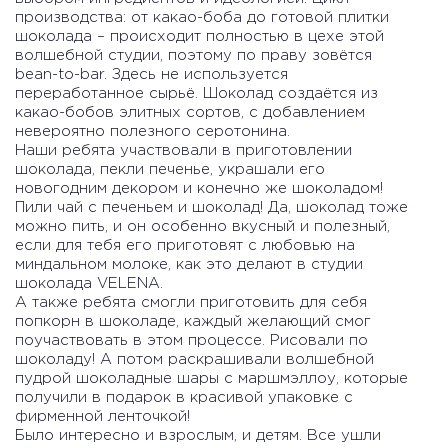
производства: от какао-боба до готовой плитки
шоколада – происходит полностью в цехе этой
волшебной студии, поэтому по праву зовётся
bean-to-bar. Здесь не используется
переработанное сырьё. Шоколад создаётся из
какао-бобов элитных сортов, с добавлением
невероятно полезного серотонина.
Наши ребята участвовали в приготовлении
шоколада, пекли печенье, украшали его
новогодним декором и конечно же шоколадом!
Пили чай с печеньем и шоколад! Да, шоколад тоже
можно пить, и он особенно вкусный и полезный,
если для тебя его приготовят с любовью на
миндальном молоке, как это делают в студии
шоколада VELENA.
А также ребята смогли приготовить для себя
попкорн в шоколаде, каждый желающий смог
поучаствовать в этом процессе. Рисовали по
шоколаду! А потом раскрашивали волшебной
пудрой шоколадные шары с маршмэллоу, которые
получили в подарок в красивой упаковке с
фирменной ленточкой!
Было интересно и взрослым, и детям. Все ушли