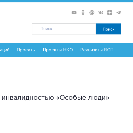
Поиск
заций
Проекты
Проекты НКО
Реквизиты ВСП
й инвалидностью «Особые люди»