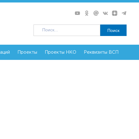
Поиск
заций
Проекты
Проекты НКО
Реквизиты ВСП