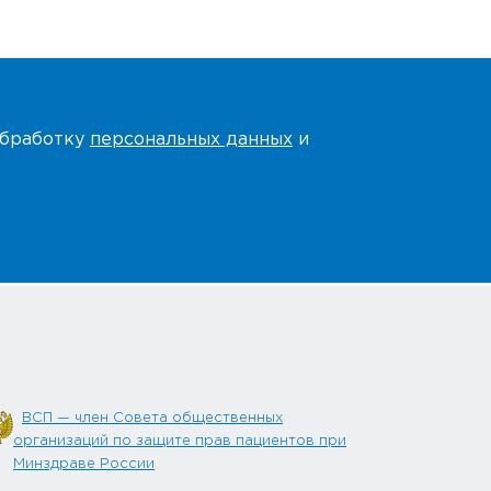
 обработку
персональных данных
и
ВСП — член Совета общественных
организаций по защите прав пациентов при
Минздраве России