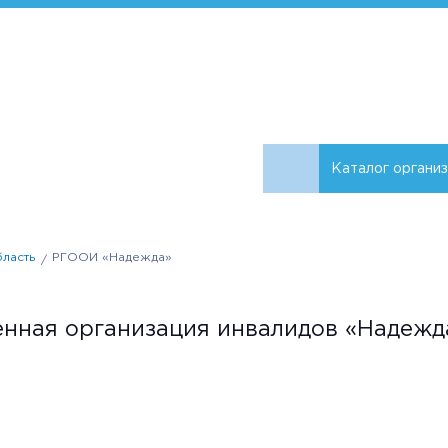
Каталог органи
бласть
РГООИ «Надежда»
енная организация инвалидов «Надежд