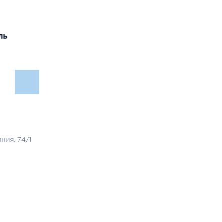
ль
ния, 74/1