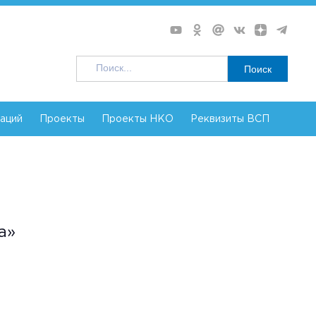
Поиск
заций
Проекты
Проекты НКО
Реквизиты ВСП
а»