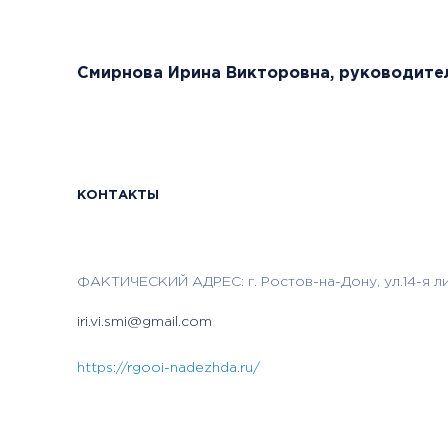
Смирнова Ирина Викторовна, руководите
КОНТАКТЫ
ФАКТИЧЕСКИЙ АДРЕС: г. Ростов-на-Дону, ул.14-я ли
iri.vi.smi@gmail.com
https://rgooi-nadezhda.ru/