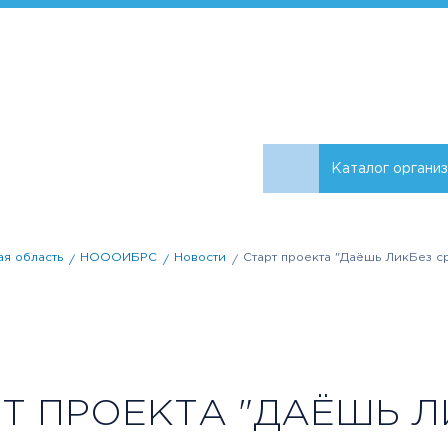
Каталог органи
я область
НОООИБРС
Новости
Старт проекта "Даёшь ЛикБез с
Т ПРОЕКТА "ДАЁШЬ Л