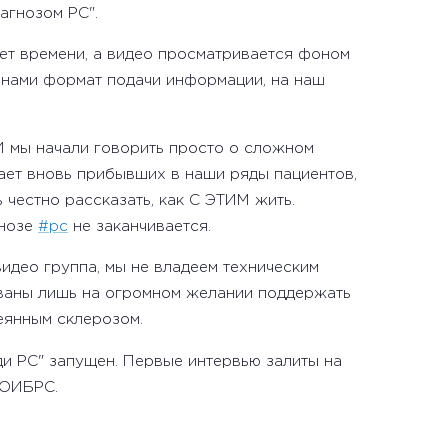
агнозом РС".
ает времени, а видео просматривается фоном
 нами формат подачи информации, на наш
И мы начали говорить просто о сложном
ает вновь прибывших в наши ряды пациентов,
 честно рассказать, как С ЭТИМ жить.
нозе
#рс
не заканчивается.
видео группа, мы не владеем техническим
ваны лишь на огромном желании поддержать
еянным склерозом.
и РС" запущен. Первые интервью залиты на
ООИБРС.