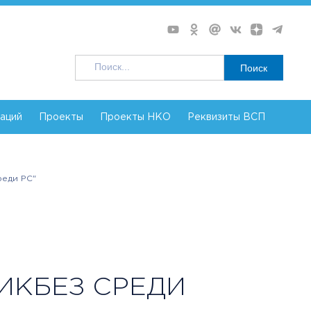
Поиск
заций
Проекты
Проекты НКО
Реквизиты ВСП
реди РС"
ИКБЕЗ СРЕДИ