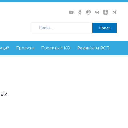
Поиск
заций
Проекты
Проекты НКО
Реквизиты ВСП
а»