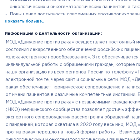
онкологических и онкогематологических пациентов, а та
Повышение доступности современных противоопухолевы
Показать больше...
для онкологических и онкогематологических пациентов.
Повышение информированности граждан Российской Фед
Информация о деятельности организации:
профилактики и лечения онкологических и онкогематоло
МОД «Движение против рака» осуществляет постоянный м
заболеваний за счет публикаций достоверных и проверен
состояния лекарственного обеспечения российских пациен
официальных ресурсах МОД «Движение против рака», а т
«злокачественное новообразование». Это обеспечивается
просветительских акций, проводимых МОД «Движение про
индивидуальной работы с обращениями граждан, которые п
нашу организацию из всех регионов России по телефону «Г
электронной почте, через сайт и социальные сети. МОД «
рака» обеспечивает юридическое сопровождение и напис
от имени пациентов в различные компетентные инстанции.
МОД «Движение против рака» с независимыми гражданским
(НКО) медицинского сообщества позволяет достичь эффе
экспертного сопровождения рассмотрения обращений паци
с пандемией, которая охватила в 2020 году весь мир, МОД
против рака» перешло на новый формат работы. Взаимод
онкологическими и онкогематолологическими пациентами 