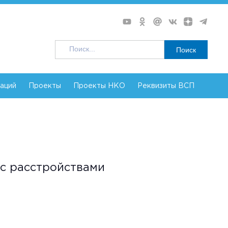
Поиск
заций
Проекты
Проекты НКО
Реквизиты ВСП
 с расстройствами