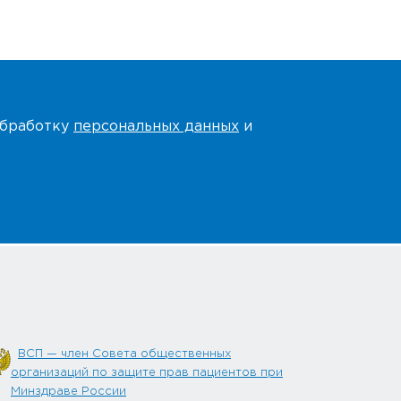
 обработку
персональных данных
и
ВСП — член Совета общественных
организаций по защите прав пациентов при
Минздраве России