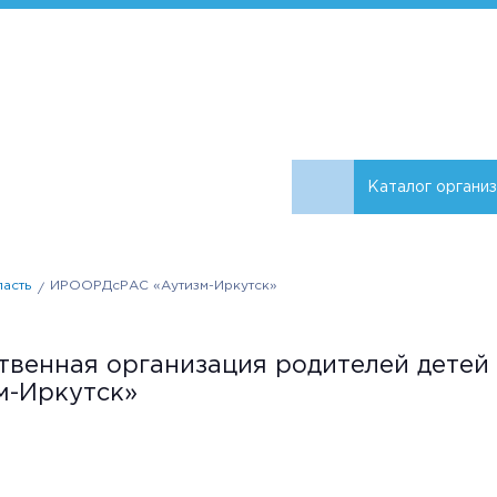
Каталог органи
ласть
ИРООРДсРАС «Аутизм-Иркутск»
твенная организация родителей детей
м-Иркутск»