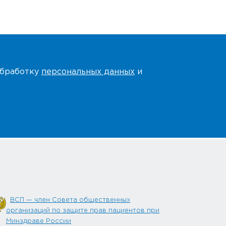
 обработку
персональных данных
и
ВСП — член Совета общественных
организаций по защите прав пациентов при
Минздраве России