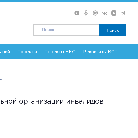
Поиск
заций
Проекты
Проекты НКО
Реквизиты ВСП
»
ьной организации инвалидов